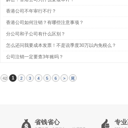
香港公司不年审行不行？
香港公司如何注销？有哪些注意事项？
分公司和子公司有什么区别？
怎么还问我要成本发票！不是说季度30万以内免税么？
公司注销一定要查3年账吗？
1
42
2
3
4
5
6
>
尾
省钱省心
专业