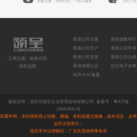
免费注册，全程代办，一站式服务
200人
香港公司注册
香港做账审计
香港公司开户
香港公司年审
香港公司变更
香港公司注销
工商注册、财务代理
香港律师公证
挂立电子水牌
领导品牌
SCR,KYC备案
版权所有：
深圳市领呈企业管理咨询有限公司
备案号：
粤ICP备
19053841号
郑重申明：未经授权禁止转载、摘编、复制或建立镜像，如有违反，必将
追究法律责任！
领呈常年法律顾问：广东长昊律师事务所