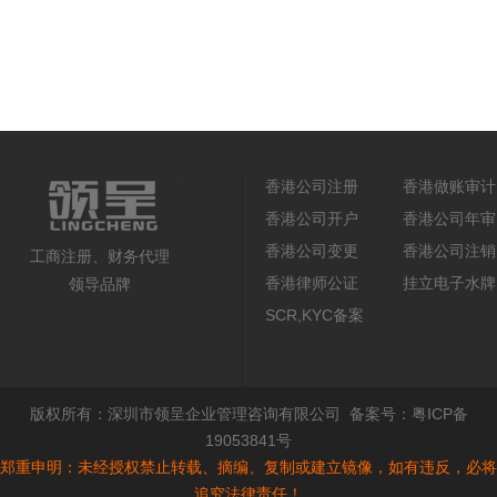
香港公司注册
香港做账审计
香港公司开户
香港公司年审
香港公司变更
香港公司注销
工商注册、财务代理
香港律师公证
挂立电子水牌
领导品牌
SCR,KYC备案
版权所有：
深圳市领呈企业管理咨询有限公司
备案号：
粤ICP备
19053841号
郑重申明：未经授权禁止转载、摘编、复制或建立镜像，如有违反，必将
追究法律责任！