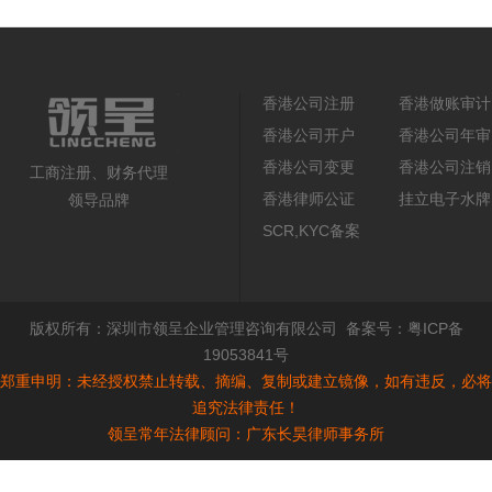
香港公司注册
香港做账审计
香港公司开户
香港公司年审
香港公司变更
香港公司注销
工商注册、财务代理
香港律师公证
挂立电子水牌
领导品牌
SCR,KYC备案
版权所有：
深圳市领呈企业管理咨询有限公司
备案号：
粤ICP备
19053841号
郑重申明：未经授权禁止转载、摘编、复制或建立镜像，如有违反，必将
追究法律责任！
领呈常年法律顾问：广东长昊律师事务所