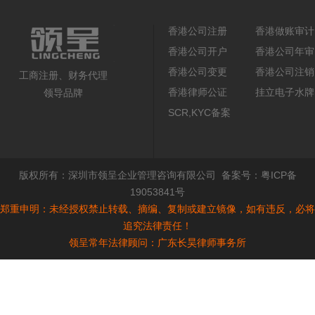
香港公司注册
香港做账审计
香港公司开户
香港公司年审
香港公司变更
香港公司注销
工商注册、财务代理
香港律师公证
挂立电子水牌
领导品牌
SCR,KYC备案
版权所有：
深圳市领呈企业管理咨询有限公司
备案号：
粤ICP备
19053841号
郑重申明：未经授权禁止转载、摘编、复制或建立镜像，如有违反，必将
追究法律责任！
领呈常年法律顾问：广东长昊律师事务所