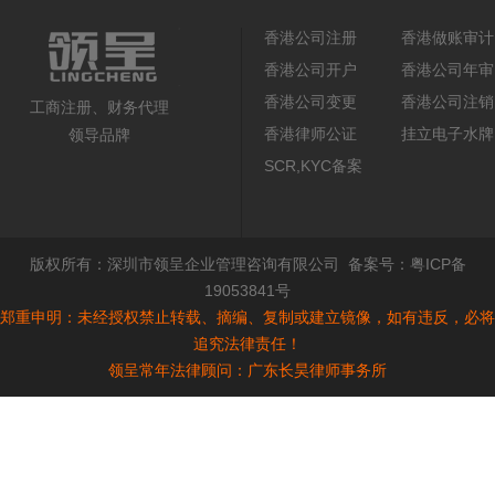
香港公司注册
香港做账审计
香港公司开户
香港公司年审
香港公司变更
香港公司注销
工商注册、财务代理
香港律师公证
挂立电子水牌
领导品牌
SCR,KYC备案
版权所有：
深圳市领呈企业管理咨询有限公司
备案号：
粤ICP备
19053841号
郑重申明：未经授权禁止转载、摘编、复制或建立镜像，如有违反，必将
追究法律责任！
领呈常年法律顾问：广东长昊律师事务所