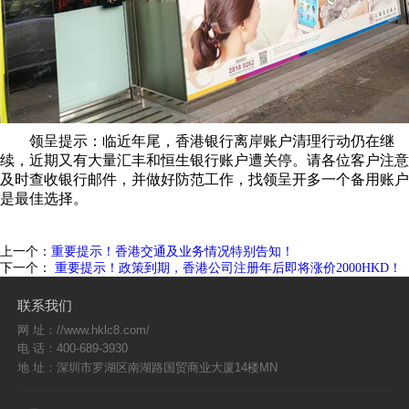
领呈提示：临近年尾，香港银行离岸账户清理行动仍在继
续，近期又有大量汇丰和恒生银行账户遭关停。请各位客户注意
及时查收银行邮件，并做好防范工作，找领呈开多一个备用账户
是最佳选择。
上一个：
重要提示！香港交通及业务情况特别告知！
下一个：
重要提示！政策到期，香港公司注册年后即将涨价2000HKD！
联系我们
网 址：//www.hklc8.com/
电 话：400-689-3930
地 址：深圳市罗湖区南湖路国贸商业大厦14楼MN