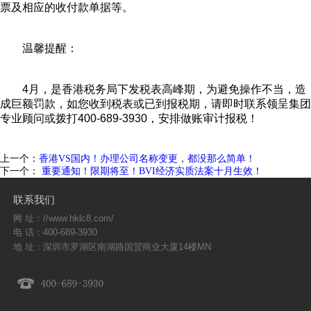
票及相应的收付款单据等。
温馨提醒：
4月，是香港税务局下发税表高峰期，为避免操作不当，造
成巨额罚款，如您收到税表或已到报税期，请即时联系领呈集团
专业顾问或拨打400-689-3930，安排做账审计报税！
上一个：
香港VS国内！办理公司名称变更，都没那么简单！
下一个：
重要通知！限期将至！BVI经济实质法案十月生效！
联系我们
网 址：//www.hklc8.com/
电 话：400-689-3930
地 址：深圳市罗湖区南湖路国贸商业大厦14楼MN