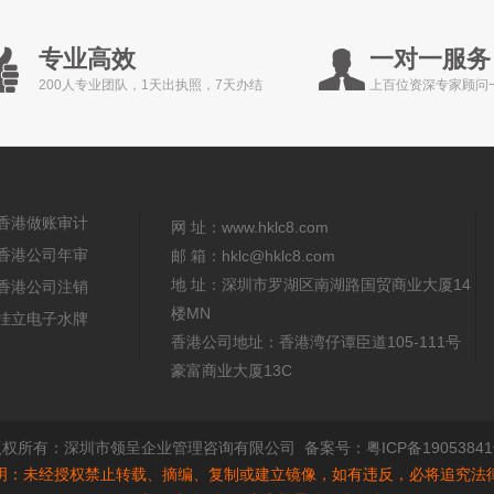
专业高效
一对一服务
200人专业团队，1天出执照，7天办结
上百位资深专家顾问
香港做账审计
网 址：www.hklc8.com
香港公司年审
邮 箱：hklc@hklc8.com
地 址：深圳市罗湖区南湖路国贸商业大厦14
香港公司注销
楼MN
挂立电子水牌
香港公司地址：香港湾仔谭臣道105-111号
豪富商业大厦13C
版权所有：
深圳市领呈企业管理咨询有限公司
备案号：
粤ICP备1905384
明：未经授权禁止转载、摘编、复制或建立镜像，如有违反，必将追究法