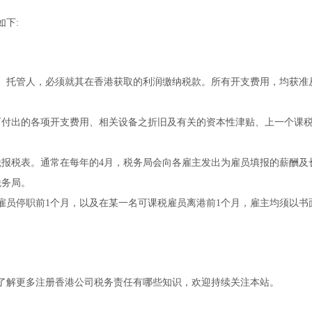
下:
、托管人，必须就其在香港获取的利润缴纳税款。所有开支费用，均获准
而付出的各项开支费用、相关设备之折旧及有关的资本性津贴、上一个课
税报税表。通常在每年的4月，税务局会向各雇主发出为雇员填报的薪酬及
税务局。
雇员停职前1个月，以及在某一名可课税雇员离港前1个月，雇主均须以书
了解更多注册香港公司税务责任有哪些知识，欢迎持续关注本站。