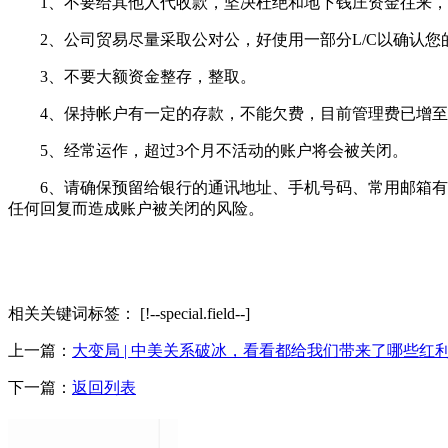
1、不要给其他人代收款，坚决杜绝和地下钱庄资金往来，
2、公司贸易尽量采取公对公，好使用一部分L/C以确认您
3、不要大额资金整存，整取。
4、保持帐户有一定的存款，不能欠费，目前管理费已增至20
5、经常运作，超过3个月不活动的账户将会被关闭。
6、请确保预留给银行的通讯地址、手机号码、常用邮箱有效
任何回复而造成账户被关闭的风险。
相关关键词标签：
[!--special.field--]
上一篇：
大变局 | 中美关系破冰，看看都给我们带来了哪些红
下一篇：
返回列表